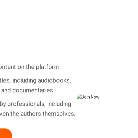
Whatsapp
Facebook
Twitter
E-mail
ontent on the platform.
tles, including audiobooks,
s and documentaries.
by professionals, including
ven the authors themselves.