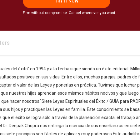
TRY IT NOW
Firm without compromise. Cancel whenever you want.
ters
tuales del éxito" en 1994 y a la fecha sigue siendo un éxito editorial. M
sultados positivos en sus vidas. Entre ellos, muchas parejas, padres de f
 captar el valor de las Leyes y ponerlas en práctica. Tuvimos que luchar 
 que nuestros hijos aprendan esos mismos hábitos nocivos y que luego 
que hacer nosotros."Siete Leyes Espirituales del Éxito / GUÍA para PAD
 sus hijos y practiquen las Leyes en familia. Este conocimiento se basa
 que el éxito se logra sólo a través de la planeación exacta, el trabajo a
" el Dr. Deepak Chopra nos entrega la esencia de sus enseñanzas en siete 
os siete principios son fáciles de aplicar y muy poderosos.Este audiolib