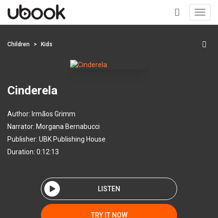
Toggl
navig
+
Children
Kids
Cinderela
Author:
Irmãos Grimm
Narrator:
Morgana Bernabucci
Publisher:
UBK Publishing House
Duration: 0:12:13
LISTEN
TRY IT NOW